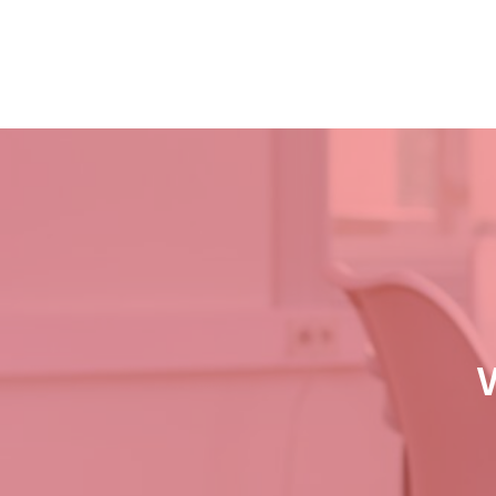
コ
ナ
FXに真面目に向き合う
ン
ビ
テ
ゲ
ン
ー
ツ
シ
へ
ョ
ス
ン
キ
に
ッ
移
プ
動