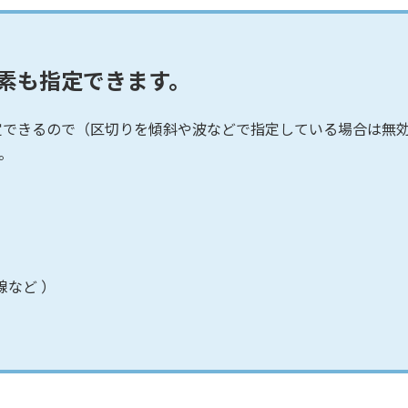
線要素も指定できます。
も指定できるので（区切りを傾斜や波などで指定している場合は無
。
重線など ）